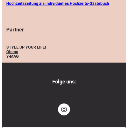
Hochzeitszeitung als individuelles Hochzeits-Gästebuch
Partner
STYLE UP YOUR LIFE!
Obegg
Y-MAG
Folge uns:
Notwendig
Immer aktiv
Für den Betrieb der Website unbedingt erforderlich (Session, Warenkorb, Login).
WordPress Session · WooCommerce
Instagram
Analyse
Hilft uns zu verstehen, wie Besucher unsere Website nutzen, damit wir sie
verbessern können. Beinhaltet Heatmaps und anonymisierte