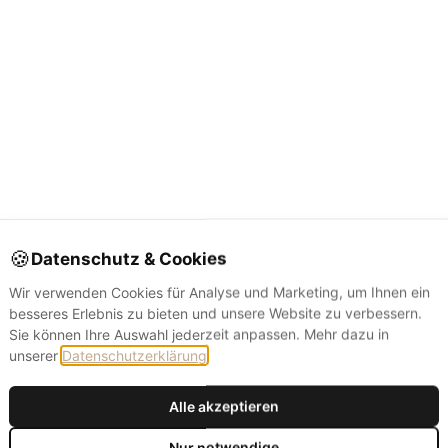
🍪
Datenschutz & Cookies
otwendig
Immer akt
ür den Betrieb der Website unbedingt erforderlich (Session, Warenkorb, Login).
Wir verwenden Cookies für Analyse und Marketing, um Ihnen ein
ordPress Session · WooCommerce
besseres Erlebnis zu bieten und unsere Website zu verbessern.
Sie können Ihre Auswahl jederzeit anpassen. Mehr dazu in
unserer
Datenschutzerklärung
.
nalyse
ilft uns zu verstehen, wie Besucher unsere Website nutzen, damit wir sie
Alle akzeptieren
chwertige Verpackung
kostenloser Versand
erbessern können. Beinhaltet Heatmaps und anonymisierte
itzungsaufzeichnungen über Contentsquare (ehemals Hotjar).
Nur notwendige