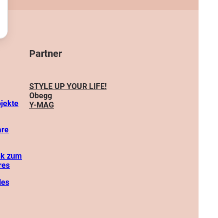
Partner
STYLE UP YOUR LIFE!
Obegg
ojekte
Y-MAG
are
nk zum
res
les