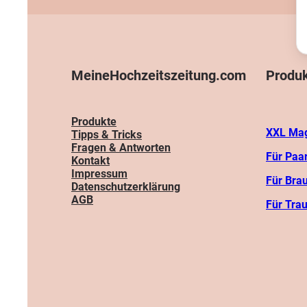
Go
M
E
MeineHochzeitszeitung.com
Produ
Me
Produkte
XXL Mag
Tipps & Tricks
Fragen & Antworten
Für Paa
Kontakt
Impressum
Für Bra
Datenschutzerklärung
AGB
Für Tra