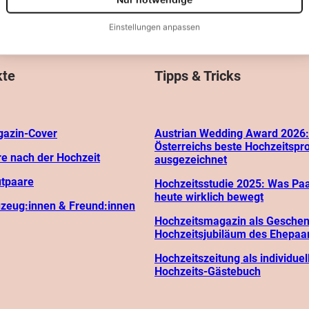
ogle Analytics 4 · Contentsquare (Hotjar) · Speicherdauer: 180 Tage
Einstellungen anpassen
arketing
rmöglicht personalisierte Werbung und die Messung der Werbewirksamkeit.
kte
Tipps & Tricks
ta Pixel · Taboola · Speicherdauer: 180 Tage
azin-Cover
Austrian Wedding Award 2026:
Nur notwendige
Alle akzeptieren
Österreichs beste Hochzeitspr
re nach der Hochzeit
ausgezeichnet
Datenschutz
Impressum
utpaare
Hochzeitsstudie 2025: Was Pa
heute wirklich bewegt
uzeug:innen & Freund:innen
Hochzeitsmagazin als Gesche
Hochzeitsjubiläum des Ehepaa
Hochzeitszeitung als individuel
Hochzeits-Gästebuch