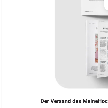
M
E
Me
Der Versand des MeineHoc