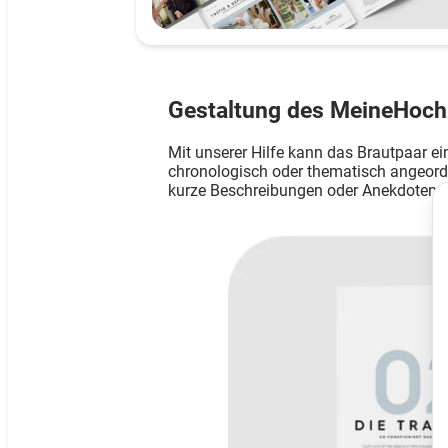
Gestaltung des MeineHoch
Mit unserer Hilfe kann das Brautpaar e
chronologisch oder thematisch angeord
kurze Beschreibungen oder Anekdoten h
N
F
W
A
H
v
S
Go