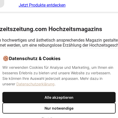
Jetzt Produkte entdecken
zeitszeitung.com Hochzeitsmagazins
in hochwertiges und ästhetisch ansprechendes Magazin gestalte
net werden, um eine reibungslose Erzählung der Hochzeitsgesc
inzugefügt werden, um den Lesern einen kontextuellen Hintergr
Datenschutz & Cookies
otwendig
Immer akt
Wir verwenden Cookies für Analyse und Marketing, um Ihnen ein
ür den Betrieb der Website unbedingt erforderlich (Session, Warenkorb, Login).
besseres Erlebnis zu bieten und unsere Website zu verbessern.
ordPress Session · WooCommerce
Sie können Ihre Auswahl jederzeit anpassen. Mehr dazu in
unserer
Datenschutzerklärung
.
nalyse
ilft uns zu verstehen, wie Besucher unsere Website nutzen, damit wir sie
Alle akzeptieren
erbessern können. Beinhaltet Heatmaps und anonymisierte
itzungsaufzeichnungen über Contentsquare (ehemals Hotjar).
Nur notwendige
ogle Analytics 4 · Contentsquare (Hotjar) · Speicherdauer: 180 Tage