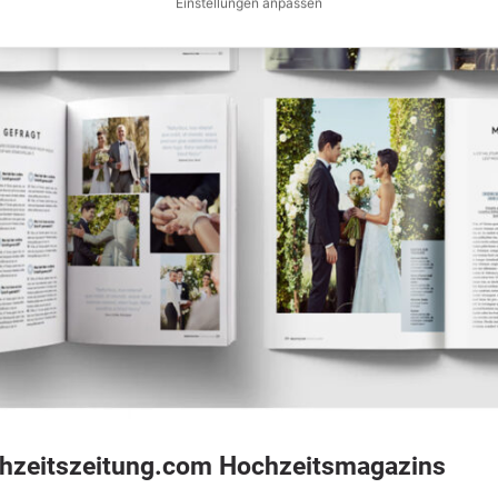
Einstellungen anpassen
arketing
rmöglicht personalisierte Werbung und die Messung der Werbewirksamkeit.
ta Pixel · Taboola · Speicherdauer: 180 Tage
Nur notwendige
Alle akzeptieren
Datenschutz
Impressum
hzeitszeitung.com Hochzeitsmagazins