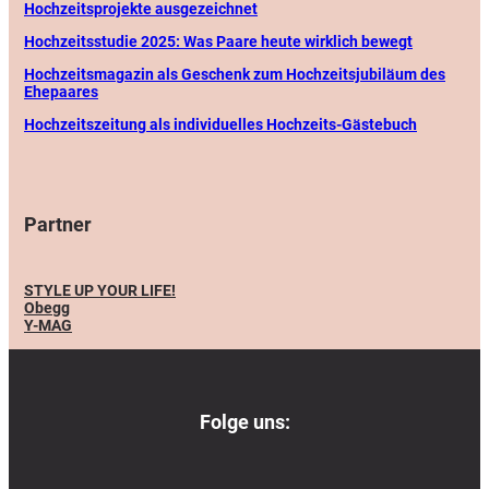
Hochzeitsprojekte ausgezeichnet
Hochzeitsstudie 2025: Was Paare heute wirklich bewegt
Hochzeitsmagazin als Geschenk zum Hochzeitsjubiläum des
Ehepaares
Hochzeitszeitung als individuelles Hochzeits-Gästebuch
Partner
STYLE UP YOUR LIFE!
Obegg
Y-MAG
Folge uns:
Notwendig
Immer aktiv
Für den Betrieb der Website unbedingt erforderlich (Session, Warenkorb, Login).